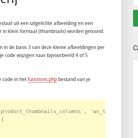
aat uit een uitgelichte afbeelding en een
r in klein formaat (thumbnails) worden getoond.
C
n de basis 3 van deze kleine afbeeldingen per
ukje code wijzigen naar bijvoorbeeld 4 of 5
e code in het
functions.php
bestand van je
product_thumbnails_columns', 'wc_thumb_cols' 
{
