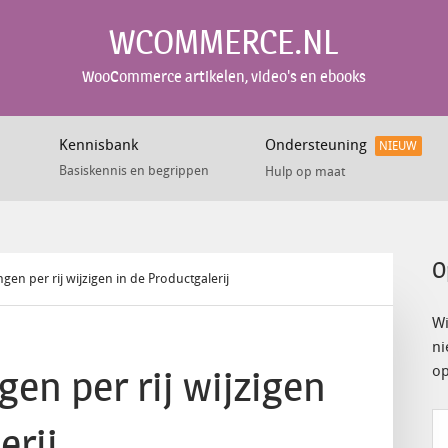
WCOMMERCE.NL
WooCommerce artikelen, video's en ebooks
Kennisbank
Ondersteuning
NIEUW
Basiskennis en begrippen
Hulp op maat
O
gen per rij wijzigen in de Productgalerij
Wi
ni
gen per rij wijzigen
op
erij