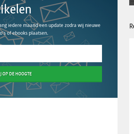
tikelen
R
tvang iedere maand een update zodra wij nieuwe
eo's of ebooks plaatsen.
J OP DE HOOGTE