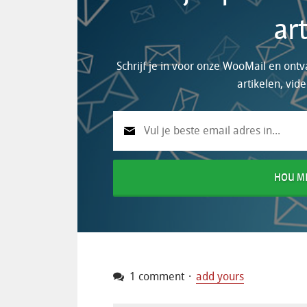
ar
Schrijf je in voor onze WooMail en on
artikelen, vid
HOU MI
1 comment
add yours