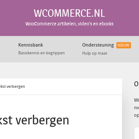
WCOMMERCE.NL
WooCommerce artikelen, video's en ebooks
Kennisbank
Ondersteuning
NIEUW
Basiskennis en begrippen
Hulp op maat
O
ekst verbergen
Wi
ni
kst verbergen
op