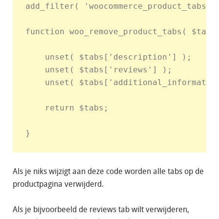
add_filter( 'woocommerce_product_tabs', 
function woo_remove_product_tabs( $tabs 
    unset( $tabs['description'] );      	// Verwijder de omschrijving tab
    unset( $tabs['reviews'] ); 			// Verwijder de reviews tab

    unset( $tabs['additional_information'] );  	// Verwijder de extra i
    return $tabs;

Als je niks wijzigt aan deze code worden alle tabs op de
productpagina verwijderd.
Als je bijvoorbeeld de reviews tab wilt verwijderen,