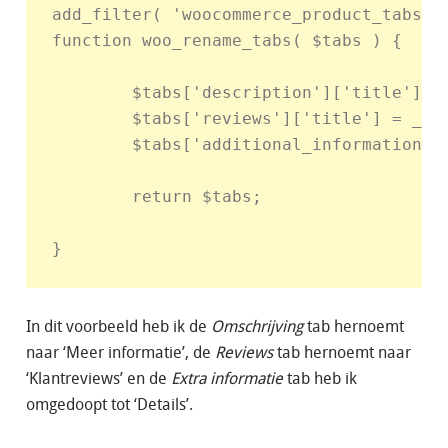
add_filter( 'woocommerce_product_tabs', 
function woo_rename_tabs( $tabs ) {

	$tabs['description']['title'] = __( 'Meer informatie' );	// Hernoem de omschrijving tab

	$tabs['reviews']['title'] = __( 'Klantreviews' );		// Hernoem de reviews tab

	$tabs['additional_information']['title'] = __( 'Details' );	// Hernoem de extra informatie tab

	return $tabs;

In dit voorbeeld heb ik de
Omschrijving
tab hernoemt
naar ‘Meer informatie’, de
Reviews
tab hernoemt naar
‘Klantreviews’ en de
Extra informatie
tab heb ik
omgedoopt tot ‘Details’.