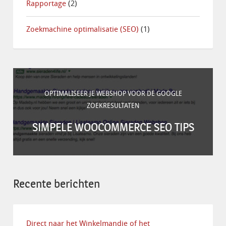
Rapportage
(2)
Zoekmachine optimalisatie (SEO)
(1)
OPTIMALISEER JE WEBSHOP VOOR DE GOOGLE
ZOEKRESULTATEN
SIMPELE WOOCOMMERCE SEO TIPS
Recente berichten
Direct naar het Winkelmandje of het