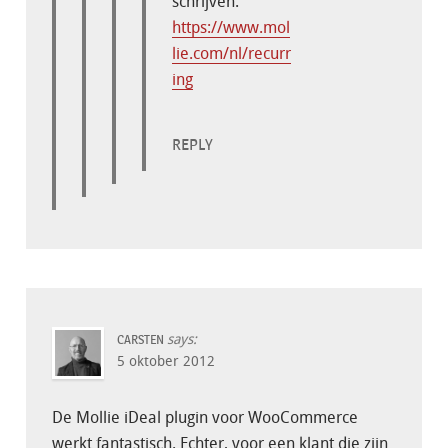
schrijven.
https://www.mol
lie.com/nl/recurr
ing
REPLY
says:
CARSTEN
5 oktober 2012
De Mollie iDeal plugin voor WooCommerce
werkt fantastisch. Echter, voor een klant die zijn